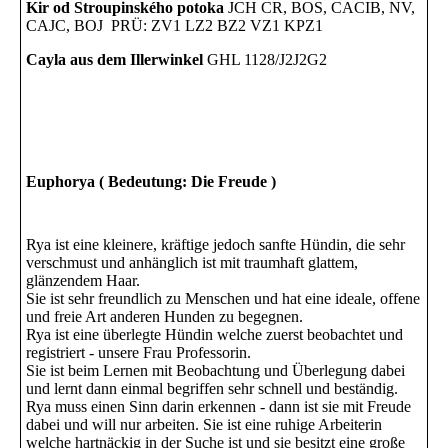
Kir od Stroupinského potoka
JCH CR, BOS, CACIB, NV,
CAJC, BOJ PRÜ: ZV1 LZ2 BZ2 VZ1 KPZ1
Cayla aus dem Illerwinkel
GHL 1128/J2J2G2
Euphorya ( Bedeutung: Die Freude )
Rya ist eine kleinere, kräftige jedoch sanfte Hündin, die sehr
verschmust und anhänglich ist mit traumhaft glattem,
glänzendem Haar.
Sie ist sehr freundlich zu Menschen und hat eine ideale, offene
und freie Art anderen Hunden zu begegnen.
Rya ist eine überlegte Hündin welche zuerst beobachtet und
registriert - unsere Frau Professorin.
Sie ist beim Lernen mit Beobachtung und Überlegung dabei
und lernt dann einmal begriffen sehr schnell und beständig.
Rya muss einen Sinn darin erkennen - dann ist sie mit Freude
dabei und will nur arbeiten. Sie ist eine ruhige Arbeiterin
welche hartnäckig in der Suche ist und sie besitzt eine große